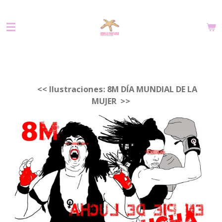
Ir
al
contenido
principal
<<
Ilustraciones: 8M DÍA MUNDIAL DE LA
MUJER
>>